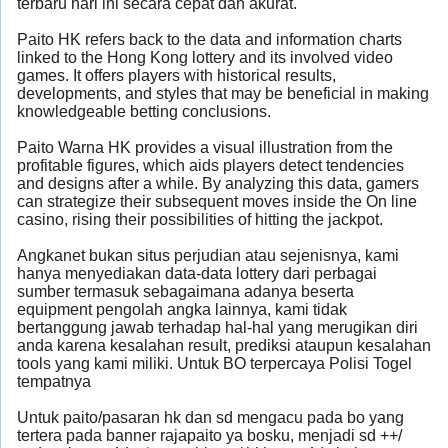
terbaru hari ini secara cepat dan akurat.
Paito HK refers back to the data and information charts
linked to the Hong Kong lottery and its involved video
games. It offers players with historical results,
developments, and styles that may be beneficial in making
knowledgeable betting conclusions.
Paito Warna HK provides a visual illustration from the
profitable figures, which aids players detect tendencies
and designs after a while. By analyzing this data, gamers
can strategize their subsequent moves inside the On line
casino, rising their possibilities of hitting the jackpot.
Angkanet bukan situs perjudian atau sejenisnya, kami
hanya menyediakan data-data lottery dari perbagai
sumber termasuk sebagaimana adanya beserta
equipment pengolah angka lainnya, kami tidak
bertanggung jawab terhadap hal-hal yang merugikan diri
anda karena kesalahan result, prediksi ataupun kesalahan
tools yang kami miliki. Untuk BO terpercaya Polisi Togel
tempatnya
Untuk paito/pasaran hk dan sd mengacu pada bo yang
tertera pada banner rajapaito ya bosku, menjadi sd ++/