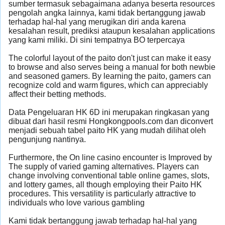
sumber termasuk sebagaimana adanya beserta resources
pengolah angka lainnya, kami tidak bertanggung jawab
terhadap hal-hal yang merugikan diri anda karena
kesalahan result, prediksi ataupun kesalahan applications
yang kami miliki. Di sini tempatnya BO terpercaya
The colorful layout of the paito don't just can make it easy
to browse and also serves being a manual for both newbie
and seasoned gamers. By learning the paito, gamers can
recognize cold and warm figures, which can appreciably
affect their betting methods.
Data Pengeluaran HK 6D ini merupakan ringkasan yang
dibuat dari hasil resmi Hongkongpools.com dan diconvert
menjadi sebuah tabel paito HK yang mudah dilihat oleh
pengunjung nantinya.
Furthermore, the On line casino encounter is Improved by
The supply of varied gaming alternatives. Players can
change involving conventional table online games, slots,
and lottery games, all though employing their Paito HK
procedures. This versatility is particularly attractive to
individuals who love various gambling
Kami tidak bertanggung jawab terhadap hal-hal yang